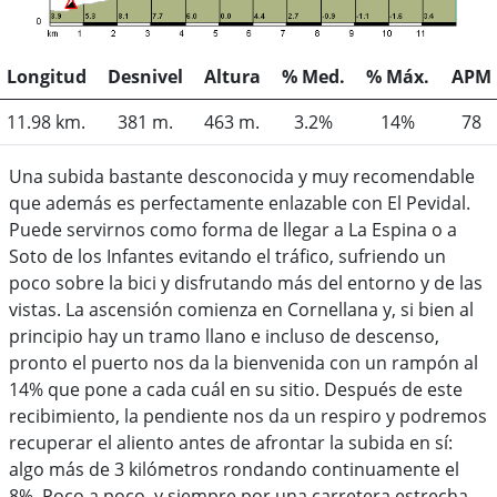
Longitud
Desnivel
Altura
% Med.
% Máx.
APM
11.98 km.
381 m.
463 m.
3.2%
14%
78
Una subida bastante desconocida y muy recomendable
que además es perfectamente enlazable con El Pevidal.
Puede servirnos como forma de llegar a La Espina o a
Soto de los Infantes evitando el tráfico, sufriendo un
poco sobre la bici y disfrutando más del entorno y de las
vistas. La ascensión comienza en Cornellana y, si bien al
principio hay un tramo llano e incluso de descenso,
pronto el puerto nos da la bienvenida con un rampón al
14% que pone a cada cuál en su sitio. Después de este
recibimiento, la pendiente nos da un respiro y podremos
recuperar el aliento antes de afrontar la subida en sí:
algo más de 3 kilómetros rondando continuamente el
8%. Poco a poco, y siempre por una carretera estrecha