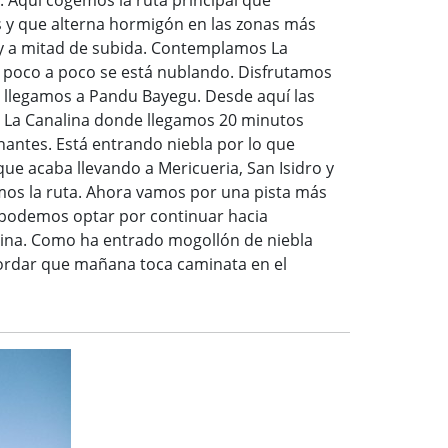
a. Aquí cogemos la ruta principal que
 y que alterna hormigón en las zonas más
ay a mitad de subida. Contemplamos La
e poco a poco se está nublando. Disfrutamos
y llegamos a Pandu Bayegu. Desde aquí las
 a La Canalina donde llegamos 20 minutos
onantes. Está entrando niebla por lo que
ue acaba llevando a Mericueria, San Isidro y
mos la ruta. Ahora vamos por una pista más
 podemos optar por continuar hacia
ivina. Como ha entrado mogollón de niebla
ecordar que mañana toca caminata en el