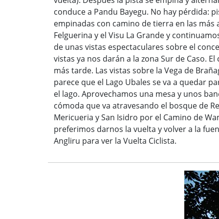
vuelta). Después la pista se empina y alterna
conduce a Pandu Bayegu. No hay pérdida: pi
empinadas con camino de tierra en las más 
Felguerina y el Visu La Grande y continuam
de unas vistas espectaculares sobre el conc
vistas ya nos darán a la zona Sur de Caso. 
más tarde. Las vistas sobre la Vega de Braña
parece que el Lago Ubales se va a quedar par
el lago. Aprovechamos una mesa y unos banc
cómoda que va atravesando el bosque de Red
Mericueria y San Isidro por el Camino de Wa
preferimos darnos la vuelta y volver a la fu
Angliru para ver la Vuelta Ciclista.