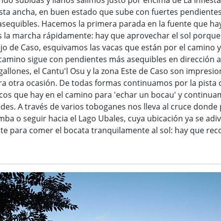
ndo subidas y llanos salimos justo por encima de La Infiest
sta ancha, en buen estado que sube con fuertes pendientes
asequibles. Hacemos la primera parada en la fuente que h
os la marcha rápidamente: hay que aprovechar el sol porqu
ejo de Caso, esquivamos las vacas que están por el camino 
El camino sigue con pendientes más asequibles en dirección
gallones, el Cantu'l Osu y la zona Este de Caso son impresi
a otra ocasión. De todas formas continuamos por la pista q
os que hay en el camino para 'echar un bocau' y continua
es. A través de varios toboganes nos lleva al cruce donde
mba o seguir hacia el Lago Ubales, cuya ubicación ya se ad
ente para comer el bocata tranquilamente al sol: hay que r